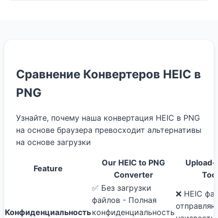
Сравнение Конвертеров HEIC в
PNG
Узнайте, почему наша конвертация HEIC в PNG
на основе браузера превосходит альтернативы
на основе загрузки
Our HEIC to PNG
Upload-
Feature
Converter
Too
✅ Без загрузки
❌ HEIC фа
файлов - Полная
отправляю
Конфиденциальность
конфиденциальность
неизвестн