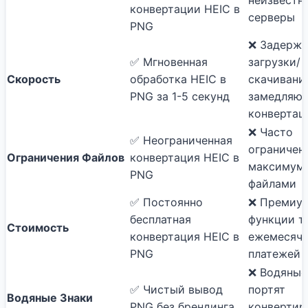
конвертации HEIC в
серверы
PNG
❌ Задерж
✅ Мгновенная
загрузки/
Скорость
обработка HEIC в
скачивани
PNG за 1-5 секунд
замедляют
конвертац
❌ Часто
✅ Неограниченная
ограничен
Ограничения Файлов
конвертация HEIC в
максимум
PNG
файлами
✅ Постоянно
❌ Премиу
бесплатная
функции т
Стоимость
конвертация HEIC в
ежемесяч
PNG
платежей
❌ Водяные
✅ Чистый вывод
портят
Водяные Знаки
PNG без брендинга
конвертир